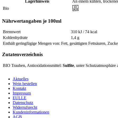
Lagerhinweis
An einem kühlen, trockene
Bio
Nährwertangaben je 100ml
Brennwert
310 kJ / 74 kcal
Kohlenhydrate
1,4 g
Enthält geringfügige Mengen von: Fett, gesättigten Fettsäuren, Zucke
Zutatenverzeichnis
BIO Trauben, Antioxidationsmittel:
Sulfite
, unter Schutzatmosphäre a
Aktuelles
Wein bestellen
Kontakt
Impressum
EULLE
Datenschutz
Widerrufsrecht
Kundeninformationen
AGB