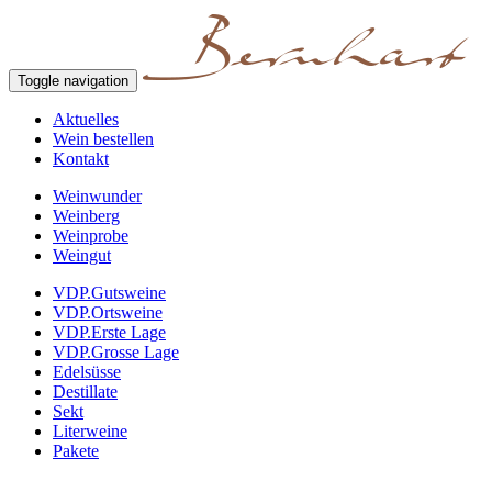
Toggle navigation
Aktuelles
Wein bestellen
Kontakt
Weinwunder
Weinberg
Weinprobe
Weingut
VDP.Gutsweine
VDP.Ortsweine
VDP.Erste Lage
VDP.Grosse Lage
Edelsüsse
Destillate
Sekt
Literweine
Pakete