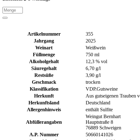
Artikelnummer
355
Jahrgang
2025
Weinart
Weißwein
Füllmenge
750 ml
Alkoholgehalt
12,3 % vol
Säuregehalt
6,70 g/l
Restsüße
3,90 g/l
Geschmack
trocken
Klassifikation
VDP.Gutsweine
Herkunft
Aus gutseigenen Trauben 
Herkunftsland
Deutschland
Allergenhinweis
enthält Sulfite
Weingut Bernhart
Abfüllerangaben
Hauptstraße 8
76889 Schweigen
A.P. Nummer
50660141026