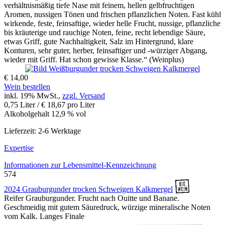
verhältnismäßig tiefe Nase mit feinem, hellen gelbfruchtigen
Aromen, nussigen Tönen und frischen pflanzlichen Noten. Fast kühl
wirkende, feste, feinsaftige, wieder helle Frucht, nussige, pflanzliche
bis kräuterige und rauchige Noten, feine, recht lebendige Säure,
etwas Griff, gute Nachhaltigkeit, Salz im Hintergrund, klare
Konturen, sehr guter, herber, feinsaftiger und -würziger Abgang,
wieder mit Griff. Hat schon gewisse Klasse.“ (Weinplus)
€ 14,00
Wein bestellen
inkl. 19% MwSt.,
zzgl. Versand
0,75 Liter / € 18,67 pro Liter
Alkoholgehalt 12,9 % vol
Lieferzeit: 2-6 Werktage
Expertise
Informationen zur
Lebensmittel-Kennzeichnung
574
2024 Grauburgunder trocken Schweigen Kalkmergel
Reifer Grauburgunder. Frucht nach Ouitte und Banane.
Geschmeidig mit gutem Säuredruck, würzige mineralische Noten
vom Kalk. Langes Finale