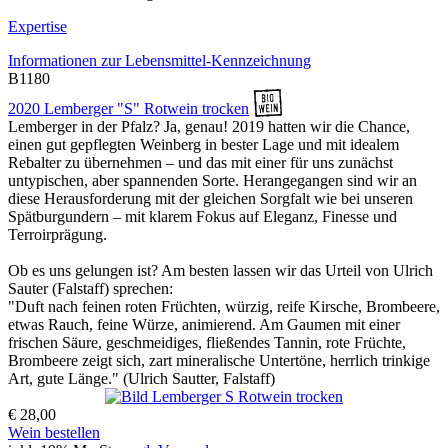
Expertise
Informationen zur
Lebensmittel-Kennzeichnung
B1180
2020 Lemberger "S" Rotwein trocken
Lemberger in der Pfalz? Ja, genau! 2019 hatten wir die Chance,
einen gut gepflegten Weinberg in bester Lage und mit idealem
Rebalter zu übernehmen – und das mit einer für uns zunächst
untypischen, aber spannenden Sorte. Herangegangen sind wir an
diese Herausforderung mit der gleichen Sorgfalt wie bei unseren
Spätburgundern – mit klarem Fokus auf Eleganz, Finesse und
Terroirprägung.
Ob es uns gelungen ist? Am besten lassen wir das Urteil von Ulrich
Sauter (Falstaff) sprechen:
"Duft nach feinen roten Früchten, würzig, reife Kirsche, Brombeere,
etwas Rauch, feine Würze, animierend. Am Gaumen mit einer
frischen Säure, geschmeidiges, fließendes Tannin, rote Früchte,
Brombeere zeigt sich, zart mineralische Untertöne, herrlich trinkige
Art, gute Länge." (Ulrich Sautter, Falstaff)
€ 28,00
Wein bestellen